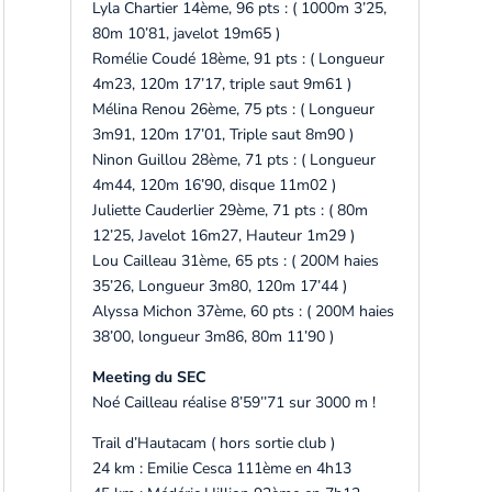
Lyla Chartier 14ème, 96 pts : ( 1000m 3’25,
80m 10’81, javelot 19m65 )
Romélie Coudé 18ème, 91 pts : ( Longueur
4m23, 120m 17’17, triple saut 9m61 )
Mélina Renou 26ème, 75 pts : ( Longueur
3m91, 120m 17’01, Triple saut 8m90 )
Ninon Guillou 28ème, 71 pts : ( Longueur
4m44, 120m 16’90, disque 11m02 )
Juliette Cauderlier 29ème, 71 pts : ( 80m
12’25, Javelot 16m27, Hauteur 1m29 )
Lou Cailleau 31ème, 65 pts : ( 200M haies
35’26, Longueur 3m80, 120m 17’44 )
Alyssa Michon 37ème, 60 pts : ( 200M haies
38’00, longueur 3m86, 80m 11’90 )
Meeting du SEC
Noé Cailleau réalise 8’59’’71 sur 3000 m !
Trail d’Hautacam ( hors sortie club )
24 km : Emilie Cesca 111ème en 4h13