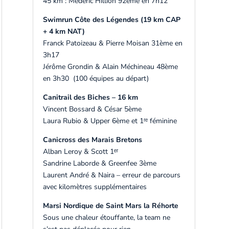
45 km : Médéric Hillion 92ème en 7h12
Swimrun Côte des Légendes (19 km CAP
+ 4 km NAT)
Franck Patoizeau & Pierre Moisan 31ème en
3h17
Jérôme Grondin & Alain Méchineau 48ème
en 3h30 (100 équipes au départ)
Canitrail des Biches – 16 km
Vincent Bossard & César 5ème
Laura Rubio & Upper 6ème et 1ʳᵉ féminine
Canicross des Marais Bretons
Alban Leroy & Scott 1ᵉʳ
Sandrine Laborde & Greenfee 3ème
Laurent André & Naira – erreur de parcours
avec kilomètres supplémentaires
Marsi Nordique de Saint Mars la Réhorte
Sous une chaleur étouffante, la team ne