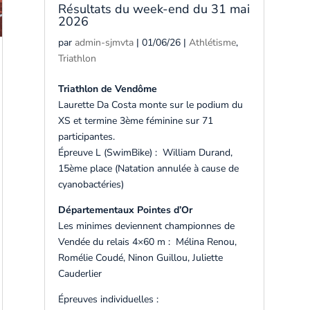
Résultats du week-end du 31 mai
2026
par
admin-sjmvta
|
01/06/26
|
Athlétisme
,
Triathlon
Triathlon de Vendôme
Laurette Da Costa monte sur le podium du
XS et termine 3ème féminine sur 71
participantes.
Épreuve L (SwimBike) : William Durand,
15ème place (Natation annulée à cause de
cyanobactéries)
Départementaux Pointes d’Or
Les minimes deviennent championnes de
Vendée du relais 4×60 m : Mélina Renou,
Romélie Coudé, Ninon Guillou, Juliette
Cauderlier
Épreuves individuelles :