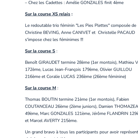
– Chez les Cadettes : Amélie GONZALES finit 4ème
Sur la course XS relais
:
Le redoutable trio féminin "Les Pies Plettes" composée de
Christine BEVING, Anne CANIVET et Christelle PACAUD
s'impose chez les féminimes !!!
Sur la course S
:
Benoît GIRAUDET termine 28ème (1er montois), Mathieu 
172ème, Lucas Jean-François 179ème, Olivier GUILLOU
216ème et Coralie LUCAS 236ème (26ème féminine)
Sur la course M
:
Thomas BOUTIN termine 21ème (1er montois), Fabien
COUTANCEAU 26ème (2ème juniors), Damien THOMAZE
49ème, Marc GONZALES 121ème, Jérôme FLANDRIN 129
et Marcel AVERTY 215ème.
Un grand bravo à tous les participants pour avoir représent