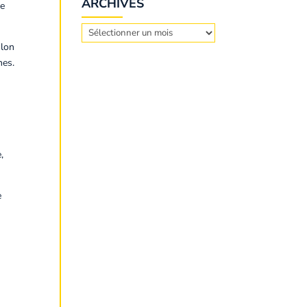
ARCHIVES
ue
Archives
hlon
nes.
,
e