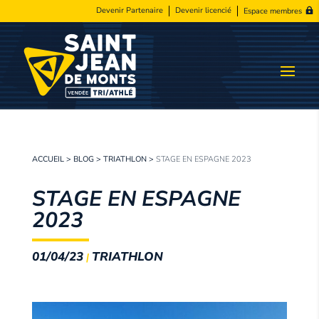
Devenir Partenaire
Devenir licencié
Espace membres
ACCUEIL
>
BLOG
>
TRIATHLON
>
STAGE EN ESPAGNE 2023
STAGE EN ESPAGNE
2023
01/04/23
TRIATHLON
|