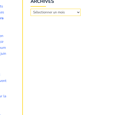
ARCHIVES
ts
Archives
les
ra
 en
oir
imum
juin
i
 vent
r la
s
.