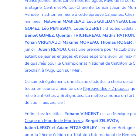
France jeunes. Sont concernées les ligues Pays de la Loire,
Bretagne, Centre et Poitou-Charente. Le Saint Jean de Mon
Vendée Triathlon emmène à cette épreuve 12 jeunes. Chez 
minimes :
Nolwenn MABILEAU, Luca GUILLONNEAU, Lau
GOMEZ, Léo PENISSON, Louis GUERET
; chez les cadets :
Benoit GOMEZ, Quentin TRICHEREAU, Mathis PATRON,
Yohan VRIGNAUD, Maxime MOREAU, Thomas ROGER
;
junior :
Julien RENOU
. C’est une première pour le club d’av
autant de jeunes engagés et nous espérons avoir un max
de qualifiés pour le Championnat National de triathlon le 5 
prochain à l’Aiguillon sur Mer .
Ce samedi également, une dizaine d’adultes a choisi de se
tester en course à pied lors de
l’épreuve des « 2 plages»
qu
relie Saint-Gilles à Brétignolles. La météo annonce un fort
de sud … aïe, aïe, aïe !
Enfin, chez les élites,
Yohann VINCENT
est au Mexique pou
Coupe du Monde de Monterrey
.
Sergeï ZELEVOV,
Julien LEROY
et
Adam FITZAKERLEY
seront en Bretagne
pour la
25ème édition du Triathlon International de Renne