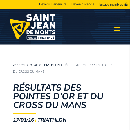
Devenir Partenaire
Devenir licencié
Espace membres
ACCUEIL
>
BLOG
>
TRIATHLON
>
RÉSULTATS DES POINTES D’OR ET
DU CROSS DU MANS
RÉSULTATS DES
POINTES D’OR ET DU
CROSS DU MANS
17/01/16
TRIATHLON
|