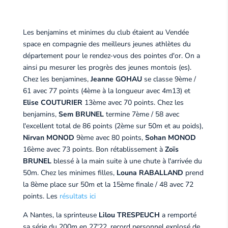
Les benjamins et minimes du club étaient au Vendée
space en compagnie des meilleurs jeunes athlètes du
département pour le rendez-vous des pointes d'or. On a
ainsi pu mesurer les progrès des jeunes montois (es).
Chez les benjamines,
Jeanne GOHAU
se classe 9ème /
61 avec 77 points (4ème à la longueur avec 4m13) et
Elise COUTURIER
13ème avec 70 points. Chez les
benjamins,
Sem BRUNEL
termine 7ème / 58 avec
l'excellent total de 86 points (2ème sur 50m et au poids),
Nirvan MONOD
9ème avec 80 points,
Sohan MONOD
16ème avec 73 points. Bon rétablissement à
Zoïs
BRUNEL
blessé à la main suite à une chute à l'arrivée du
50m. Chez les minimes filles,
Louna RABALLAND
prend
la 8ème place sur 50m et la 15ème finale / 48 avec 72
points. Les
résultats ici
A Nantes, la sprinteuse
Lilou TRESPEUCH
a remporté
sa série du 200m en 27'22, record personnel explosé de