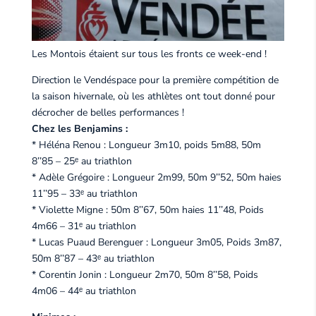
Les Montois étaient sur tous les fronts ce week-end !
Direction le Vendéspace pour la première compétition de
la saison hivernale, où les athlètes ont tout donné pour
décrocher de belles performances !
Chez les Benjamins :
* Héléna Renou : Longueur 3m10, poids 5m88, 50m
8’’85 – 25ᵉ au triathlon
* Adèle Grégoire : Longueur 2m99, 50m 9’’52, 50m haies
11’’95 – 33ᵉ au triathlon
* Violette Migne : 50m 8’’67, 50m haies 11’’48, Poids
4m66 – 31ᵉ au triathlon
* Lucas Puaud Berenguer : Longueur 3m05, Poids 3m87,
50m 8’’87 – 43ᵉ au triathlon
* Corentin Jonin : Longueur 2m70, 50m 8’’58, Poids
4m06 – 44ᵉ au triathlon