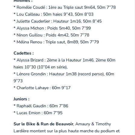
Minimes :
* Romélie Coudé : 1ère au Triple saut 9m64, 50m 7’’78
* Lou Cailleau : 50m haies 9’’43, 50m 8’’03
* Juliette Cauderlier : Hauteur 1m16, 50m 8’’45
* Alyssa Michon : Poids 5m40, 50m 7’’99
* Ninon Guillou : Poids 4m42, 50m 7’’78
* Mélina Renou : Triple saut, 8m89, 50m 7’’79
Cadettes :
* Alyssa Brizard : 2ème à la Hauteur 1m46, 2ème 60m
haies 10’’30 (10’’04 en série),
* Lénore Grondin : Hauteur 1m38 (record perso), 60m
9’’73
* Charlotte Lahaye : 60m 9’’17
Juniors :
* Raphaël Gaudin : 60m 7’’86
* Lucas Emion : 60m 7’’95
Sur le Bike & Run de Beauvoir
, Amaury & Timothy
Lardière montent sur la plus haute marche du podium et