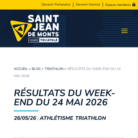
Devenir Partenaire
Devenir licencié
Espace membres
ACCUEIL
>
BLOG
>
TRIATHLON
>
RÉSULTATS DU WEEK-END DU 24
MAI 2026
RÉSULTATS DU WEEK-
END DU 24 MAI 2026
26/05/26
ATHLÉTISME
TRIATHLON
|
,