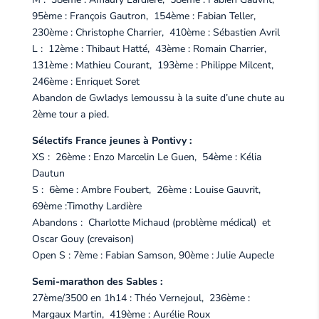
95ème : François Gautron, 154ème : Fabian Teller,
230ème : Christophe Charrier, 410ème : Sébastien Avril
L : 12ème : Thibaut Hatté, 43ème : Romain Charrier,
131ème : Mathieu Courant, 193ème : Philippe Milcent,
246ème : Enriquet Soret
Abandon de Gwladys lemoussu à la suite d’une chute au
2ème tour a pied.
Sélectifs France jeunes à Pontivy :
XS : 26ème : Enzo Marcelin Le Guen, 54ème : Kélia
Dautun
S : 6ème : Ambre Foubert, 26ème : Louise Gauvrit,
69ème :Timothy Lardière
Abandons : Charlotte Michaud (problème médical) et
Oscar Gouy (crevaison)
Open S : 7ème : Fabian Samson, 90ème : Julie Aupecle
Semi-marathon des Sables :
27ème/3500 en 1h14 : Théo Vernejoul, 236ème :
Margaux Martin, 419ème : Aurélie Roux