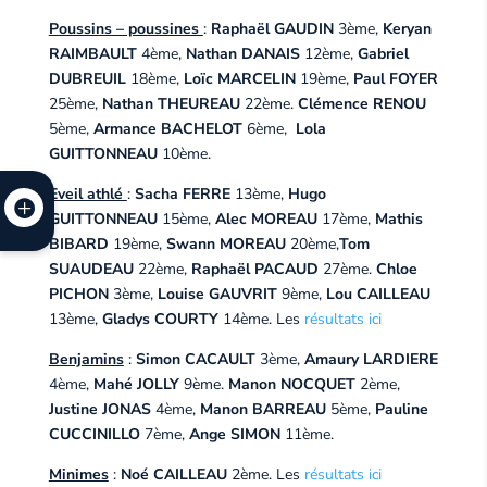
Poussins – poussines
:
Raphaël GAUDIN
3ème,
Keryan
RAIMBAULT
4ème,
Nathan DANAIS
12ème,
Gabriel
DUBREUIL
18ème,
Loïc MARCELIN
19ème,
Paul FOYER
25ème,
Nathan THEUREAU
22ème.
Clémence RENOU
5ème,
Armance BACHELOT
6ème,
Lola
GUITTONNEAU
10ème.
Eveil athlé
:
Sacha FERRE
13ème,
Hugo
GUITTONNEAU
15ème,
Alec MOREAU
17ème,
Mathis
BIBARD
19ème,
Swann MOREAU
20ème,
Tom
SUAUDEAU
22ème,
Raphaël PACAUD
27ème.
Chloe
PICHON
3ème,
Louise GAUVRIT
9ème,
Lou CAILLEAU
13ème,
Gladys COURTY
14ème. Les
résultats ici
Benjamins
:
Simon CACAULT
3ème,
Amaury LARDIERE
4ème,
Mahé JOLLY
9ème.
Manon NOCQUET
2ème,
Justine JONAS
4ème,
Manon BARREAU
5ème,
Pauline
CUCCINILLO
7ème,
Ange SIMON
11ème.
Minimes
:
Noé CAILLEAU
2ème. Les
résultats ici