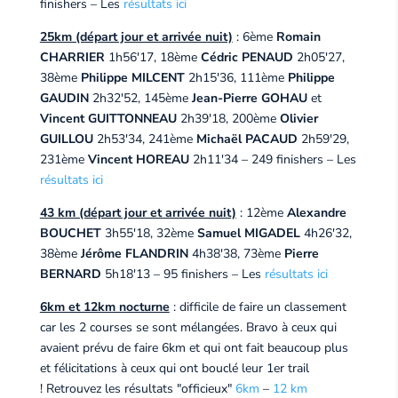
finishers – Les
résultats ici
25km (départ jour et arrivée nuit)
: 6ème
Romain
CHARRIER
1h56'17, 18ème
Cédric PENAUD
2h05'27,
38ème
Philippe MILCENT
2h15'36, 111ème
Philippe
GAUDIN
2h32'52, 145ème
Jean-Pierre GOHAU
et
Vincent GUITTONNEAU
2h39'18, 200ème
Olivier
GUILLOU
2h53'34, 241ème
Michaël PACAUD
2h59'29,
231ème
Vincent HOREAU
2h11'34 – 249 finishers – Les
résultats ici
43 km (départ jour et arrivée nuit)
: 12ème
Alexandre
BOUCHET
3h55'18, 32ème
Samuel MIGADEL
4h26'32,
38ème
Jérôme FLANDRIN
4h38'38, 73ème
Pierre
BERNARD
5h18'13 – 95 finishers – Les
résultats ici
6km et 12km nocturne
: difficile de faire un classement
car les 2 courses se sont mélangées. Bravo à ceux qui
avaient prévu de faire 6km et qui ont fait beaucoup plus
et félicitations à ceux qui ont bouclé leur 1er trail
! Retrouvez les résultats "officieux"
6km
–
12 km