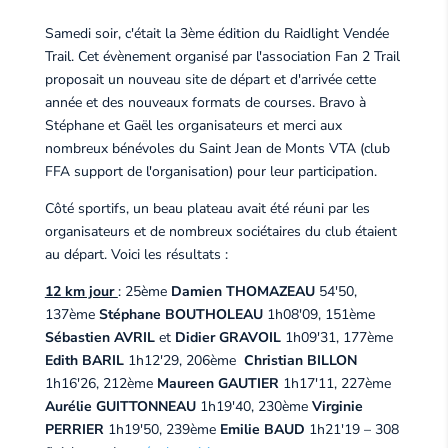
Samedi soir, c'était la 3ème édition du Raidlight Vendée
Trail. Cet évènement organisé par l'association Fan 2 Trail
proposait un nouveau site de départ et d'arrivée cette
année et des nouveaux formats de courses. Bravo à
Stéphane et Gaël les organisateurs et merci aux
nombreux bénévoles du Saint Jean de Monts VTA (club
FFA support de l'organisation) pour leur participation.
Côté sportifs, un beau plateau avait été réuni par les
organisateurs et de nombreux sociétaires du club étaient
au départ. Voici les résultats :
12 km jour
: 25ème
Damien THOMAZEAU
54'50,
137ème
Stéphane BOUTHOLEAU
1h08'09, 151ème
Sébastien AVRIL
et
Didier GRAVOIL
1h09'31, 177ème
Edith BARIL
1h12'29, 206ème
Christian BILLON
1h16'26, 212ème
Maureen GAUTIER
1h17'11, 227ème
Aurélie GUITTONNEAU
1h19'40, 230ème
Virginie
PERRIER
1h19'50, 239ème
Emilie BAUD
1h21'19 – 308