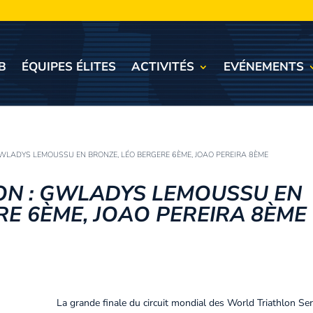
B
ÉQUIPES ÉLITES
ACTIVITÉS
EVÉNEMENTS
WLADYS LEMOUSSU EN BRONZE, LÉO BERGERE 6ÈME, JOAO PEREIRA 8ÈME
ON : GWLADYS LEMOUSSU EN
RE 6ÈME, JOAO PEREIRA 8ÈME
La grande finale du circuit mondial des World Triathlon Ser