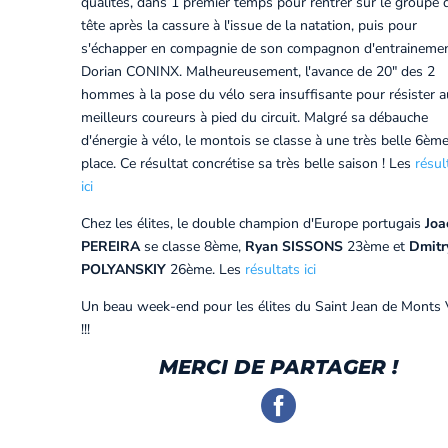
qualités, dans 1 premier temps pour rentrer sur le groupe 
tête après la cassure à l'issue de la natation, puis pour
s'échapper en compagnie de son compagnon d'entraineme
Dorian CONINX. Malheureusement, l'avance de 20" des 2
hommes à la pose du vélo sera insuffisante pour résister 
meilleurs coureurs à pied du circuit. Malgré sa débauche
d'énergie à vélo, le montois se classe à une très belle 6èm
place. Ce résultat concrétise sa très belle saison ! Les
résul
ici
Chez les élites, le double champion d'Europe portugais
Joa
PEREIRA
se classe 8ème,
Ryan SISSONS
23ème et
Dmitr
POLYANSKIY
26ème. Les
résultats ici
Un beau week-end pour les élites du Saint Jean de Monts
!!!
MERCI DE PARTAGER !