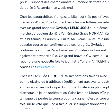
(WTS), support des championnats du monde de triathlon, s
déroulée à
Rotterdam
ce week-end.
Chez les paratrahlètes français, le bilan est très positif ave
médailles d'or et 2 de bronze. Parmi les médaillées, on ret
avec un grand bonheur
Gwladys LEMOUSSU
sur la 3ème
marche du podium derrière l'américaine Grace NORMAN (1è
et la britannique Lauren STEADMAN (2ème). Auteure d'un
superbe course qui confirme tous ses progrès, Gwladys
continue de combler l'écart avec ses 2 rivales qui l'avaient
également devancé à Rio. Un grand bravo à Gwladys qui a
répondre une nouvelle fois le jour j et à Yohann VINCENT 
coach ! Les
résultats ici
Chez les U23,
Léo BERGERE
faisait parti des favoris avec 
bonne dizaine de triathlètes régulièrement aux avants post
sur les épreuves de Coupe du monde. Fidèle a sa philosop
d'attaque, le jeune sociétaire du Saint Jean de Monts VTA p
le risque de perdre la course pour la gagner. C'est encore 
fois sur le vélo que Léo a fait jouer ses impressionnantes