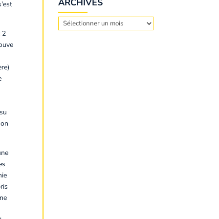
ARCHIVES
'est
Archives
c 2
rouve
re)
e
 su
son
une
es
hie
ris
une