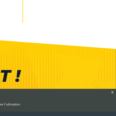
T !
x
r l'utilisation.