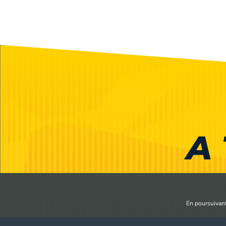
A 
En poursuivant 