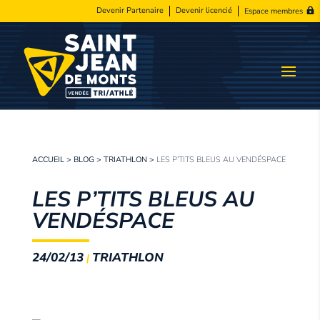
Devenir Partenaire
Devenir licencié
Espace membres
ACCUEIL
>
BLOG
>
TRIATHLON
>
LES P’TITS BLEUS AU VENDÉSPACE
LES P’TITS BLEUS AU
VENDÉSPACE
24/02/13
TRIATHLON
|