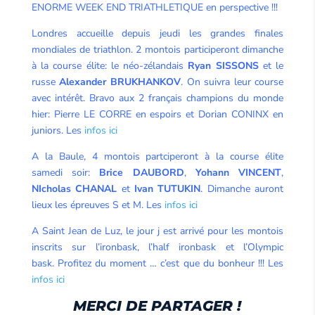
ENORME WEEK END TRIATHLETIQUE en perspective !!!
Londres accueille depuis jeudi les grandes finales
mondiales de triathlon. 2 montois participeront dimanche
à la course élite: le néo-zélandais
Ryan SISSONS
et le
russe
Alexander BRUKHANKOV
. On suivra leur course
avec intérêt. Bravo aux 2 français champions du monde
hier: Pierre LE CORRE en espoirs et Dorian CONINX en
juniors. Les
infos ici
A la Baule, 4 montois partciperont à la course élite
samedi soir:
Brice DAUBORD
,
Yohann VINCENT
,
NIcholas CHANAL
et
Ivan TUTUKIN
. Dimanche auront
lieux les épreuves S et M. Les
infos ici
A Saint Jean de Luz, le jour j est arrivé pour les montois
inscrits sur l’ironbask, l’half ironbask et l’Olympic
bask. Profitez du moment … c’est que du bonheur !!! Les
infos ici
MERCI DE PARTAGER !