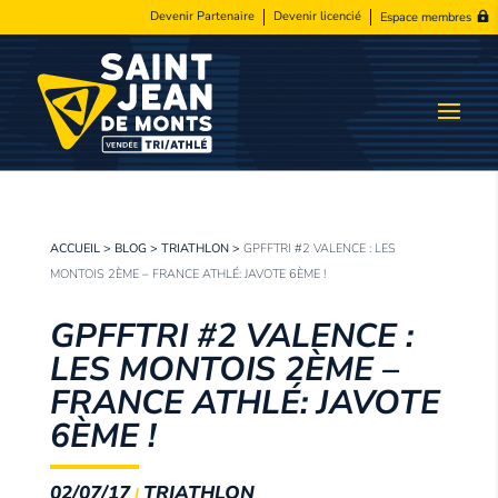
Devenir Partenaire
Devenir licencié
Espace membres
ACCUEIL
>
BLOG
>
TRIATHLON
>
GPFFTRI #2 VALENCE : LES
MONTOIS 2ÈME – FRANCE ATHLÉ: JAVOTE 6ÈME !
GPFFTRI #2 VALENCE :
LES MONTOIS 2ÈME –
FRANCE ATHLÉ: JAVOTE
6ÈME !
02/07/17
TRIATHLON
|