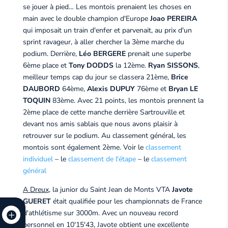
se jouer à pied… Les montois prenaient les choses en
main avec le double champion d'Europe
Joao PEREIRA
qui imposait un train d'enfer et parvenait, au prix d'un
sprint ravageur, à aller chercher la 3ème marche du
podium. Derrière,
Léo BERGERE
prenait une superbe
6ème place et
Tony DODDS
la 12ème.
Ryan SISSONS
,
meilleur temps cap du jour se classera 21ème,
Brice
DAUBORD
64ème,
Alexis DUPUY
76ème et
Bryan LE
TOQUIN
83ème. Avec 21 points, les montois prennent la
2ème place de cette manche derrière Sartrouville et
devant nos amis sablais que nous avons plaisir à
retrouver sur le podium. Au classement général, les
montois sont également 2ème. Voir le
classement
individuel
– le
classement de l'étape
– le
classement
général
A Dreux
, la junior du Saint Jean de Monts VTA
Javote
GUERET
était qualifiée pour les championnats de France
d'athlétisme sur 3000m. Avec un nouveau record
personnel en 10'15'43, Javote obtient une excellente