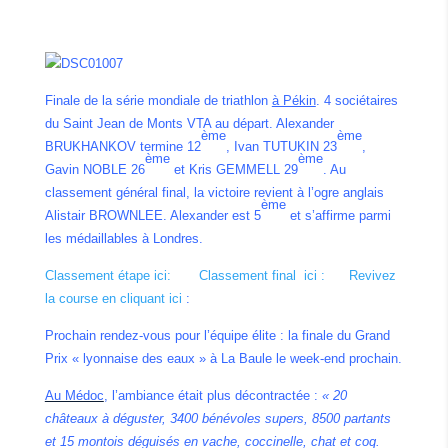
Finale de la série mondiale de triathlon
à Pékin
. 4 sociétaires
du Saint Jean de Monts VTA au départ. Alexander
ème
ème
BRUKHANKOV termine 12
, Ivan TUTUKIN 23
,
ème
ème
Gavin NOBLE 26
et Kris GEMMELL 29
. Au
classement général final, la victoire revient à l’ogre anglais
ème
Alistair BROWNLEE. Alexander est 5
et s’affirme parmi
les médaillables à Londres.
Classement étape ici:
Classement final ici :
Revivez
la course en cliquant ici
:
Prochain rendez-vous pour l’équipe élite : la finale du Grand
Prix « lyonnaise des eaux » à La Baule le week-end prochain.
Au Médoc
, l’ambiance était plus décontractée :
« 20
châteaux à déguster, 3400 bénévoles supers, 8500 partants
et 15 montois déguisés en vache, coccinelle, chat et coq.