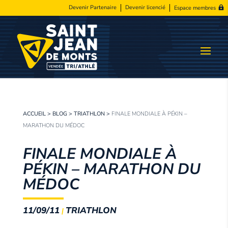
Devenir Partenaire
Devenir licencié
Espace membres
ACCUEIL
>
BLOG
>
TRIATHLON
>
FINALE MONDIALE À PÉKIN –
MARATHON DU MÉDOC
FINALE MONDIALE À
PÉKIN – MARATHON DU
MÉDOC
11/09/11
TRIATHLON
|