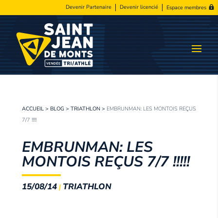
Devenir Partenaire
Devenir licencié
Espace membres
ACCUEIL
>
BLOG
>
TRIATHLON
>
EMBRUNMAN: LES MONTOIS REÇUS
7/7 !!!!!
EMBRUNMAN: LES
MONTOIS REÇUS 7/7 !!!!!
15/08/14
TRIATHLON
|