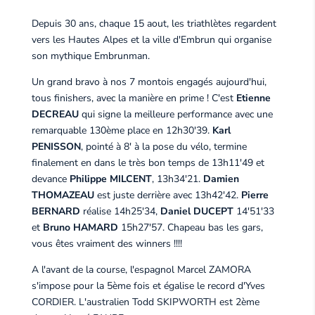
Depuis 30 ans, chaque 15 aout, les triathlètes regardent
vers les Hautes Alpes et la ville d'Embrun qui organise
son mythique Embrunman.
Un grand bravo à nos 7 montois engagés aujourd'hui,
tous finishers, avec la manière en prime ! C'est
Etienne
DECREAU
qui signe la meilleure performance avec une
remarquable 130ème place en 12h30'39.
Karl
PENISSON
, pointé à 8' à la pose du vélo, termine
finalement en dans le très bon temps de 13h11'49 et
devance
Philippe MILCENT
, 13h34'21.
Damien
THOMAZEAU
est juste derrière avec 13h42'42.
Pierre
BERNARD
réalise 14h25'34,
Daniel DUCEPT
14'51'33
et
Bruno HAMARD
15h27'57. Chapeau bas les gars,
vous êtes vraiment des winners !!!!
A l'avant de la course, l'espagnol Marcel ZAMORA
s'impose pour la 5ème fois et égalise le record d'Yves
CORDIER. L'australien Todd SKIPWORTH est 2ème