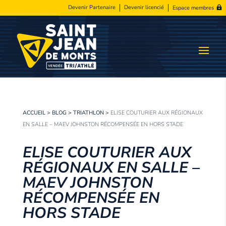
Devenir Partenaire
Devenir licencié
Espace membres
ACCUEIL
>
BLOG
>
TRIATHLON
>
ELISE COUTURIER AUX RÉGIONAUX
EN SALLE – MAEV JOHNSTON RÉCOMPENSÉE EN HORS STADE
ELISE COUTURIER AUX
RÉGIONAUX EN SALLE –
MAEV JOHNSTON
RÉCOMPENSÉE EN
HORS STADE