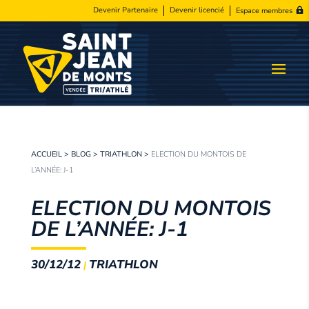
Devenir Partenaire
Devenir licencié
Espace membres
ACCUEIL
>
BLOG
>
TRIATHLON
>
ELECTION DU MONTOIS DE
L’ANNÉE: J-1
ELECTION DU MONTOIS
DE L’ANNÉE: J-1
30/12/12
TRIATHLON
|