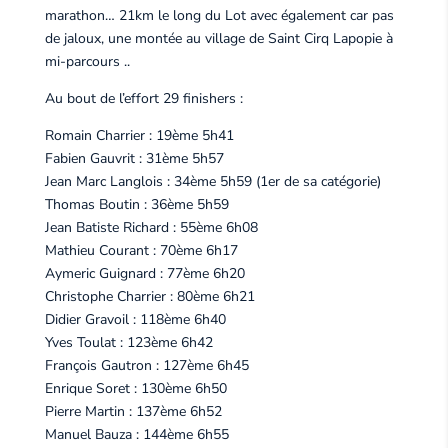
marathon… 21km le long du Lot avec également car pas
de jaloux, une montée au village de Saint Cirq Lapopie à
mi-parcours ..
Au bout de l’effort 29 finishers :
Romain Charrier : 19ème 5h41
Fabien Gauvrit : 31ème 5h57
Jean Marc Langlois : 34ème 5h59 (1er de sa catégorie)
Thomas Boutin : 36ème 5h59
Jean Batiste Richard : 55ème 6h08
Mathieu Courant : 70ème 6h17
Aymeric Guignard : 77ème 6h20
Christophe Charrier : 80ème 6h21
Didier Gravoil : 118ème 6h40
Yves Toulat : 123ème 6h42
François Gautron : 127ème 6h45
Enrique Soret : 130ème 6h50
Pierre Martin : 137ème 6h52
Manuel Bauza : 144ème 6h55