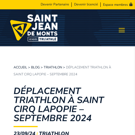
Devenir Partenaire
Devenir licencié
Espace membres
ACCUEIL
>
BLOG
>
TRIATHLON
>
DÉPLACEMENT TRIATHLON À
SAINT CIRQ LAPOPIE – SEPTEMBRE 2024
DÉPLACEMENT
TRIATHLON À SAINT
CIRQ LAPOPIE –
SEPTEMBRE 2024
23/09/24
TRIATHLON
|