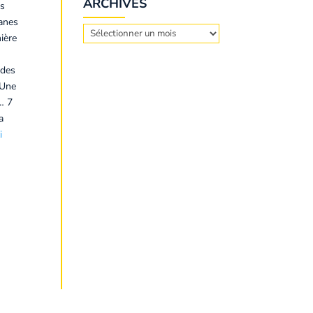
ARCHIVES
es
ranes
Archives
nière
 des
 Une
… 7
a
i