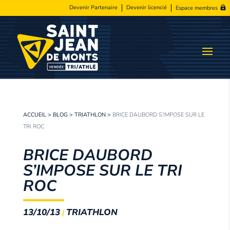
Devenir Partenaire
Devenir licencié
Espace membres
ACCUEIL
>
BLOG
>
TRIATHLON
>
BRICE DAUBORD S’IMPOSE SUR LE
TRI ROC
BRICE DAUBORD
S’IMPOSE SUR LE TRI
ROC
13/10/13
TRIATHLON
|