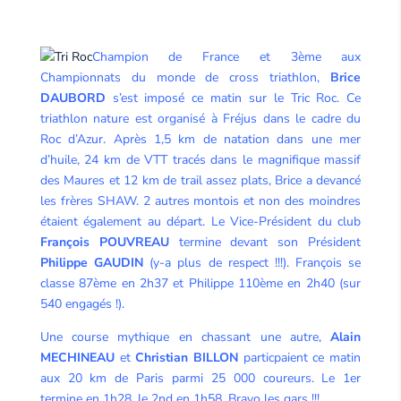
Champion de France et 3ème aux
Championnats du monde de cross triathlon,
Brice
DAUBORD
s’est imposé ce matin sur le Tric Roc. Ce
triathlon nature est organisé à Fréjus dans le cadre du
Roc d’Azur. Après 1,5 km de natation dans une mer
d’huile, 24 km de VTT tracés dans le magnifique massif
des Maures et 12 km de trail assez plats, Brice a devancé
les frères SHAW. 2 autres montois et non des moindres
étaient également au départ. Le Vice-Président du club
François POUVREAU
termine devant son Président
Philippe GAUDIN
(y-a plus de respect !!!). François se
classe 87ème en 2h37 et Philippe 110ème en 2h40 (sur
540 engagés !).
Une course mythique en chassant une autre,
Alain
MECHINEAU
et
Christian BILLON
particpaient ce matin
aux 20 km de Paris parmi 25 000 coureurs. Le 1er
termine en 1h28, le 2nd en 1h58. Bravo les gars !!!