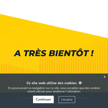
A TRÈS BIENTÔT !
x
Ce site web utilise des cookies. 🍪
En poursuivant la navigation sur ce site, vous acceptez que des cookies
soient utilisés pour améliorer l'utilisation.
Mentions légales
|
Politique de confidentialité
|
Continuer
Lire plus
©Graffocean.com