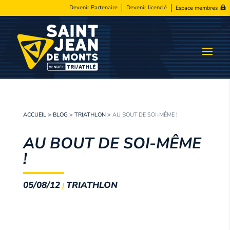
Devenir Partenaire
Devenir licencié
Espace membres
ACCUEIL
>
BLOG
>
TRIATHLON
>
AU BOUT DE SOI-MÊME !
AU BOUT DE SOI-MÊME
!
05/08/12
TRIATHLON
|