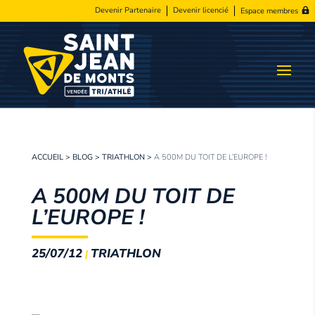
Devenir Partenaire
Devenir licencié
Espace membres
ACCUEIL
>
BLOG
>
TRIATHLON
>
A 500M DU TOIT DE L’EUROPE !
A 500M DU TOIT DE
L’EUROPE !
25/07/12
TRIATHLON
|