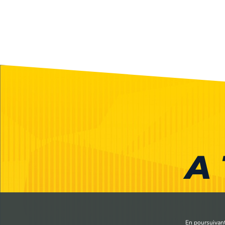
A 
En poursuivant 