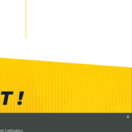
T !
x
r l'utilisation.