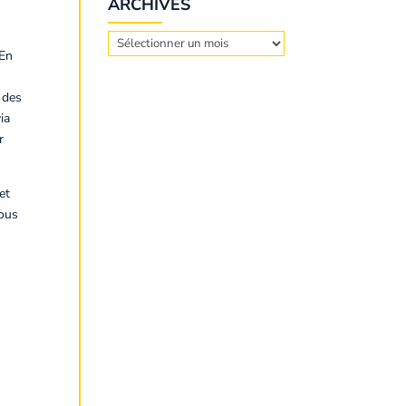
ARCHIVES
Archives
 En
 des
ia
r
et
vous