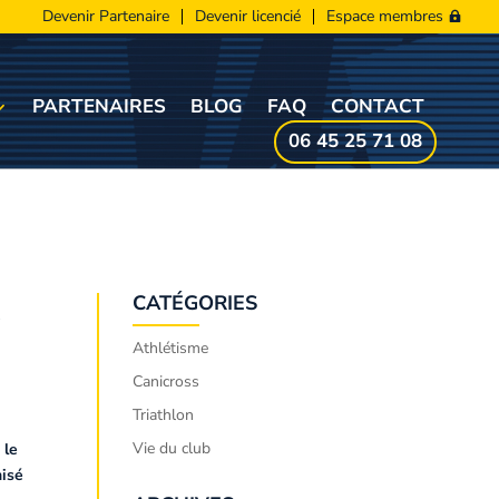
Devenir Partenaire
Devenir licencié
Espace membres
PARTENAIRES
BLOG
FAQ
CONTACT
06 45 25 71 08
A
CATÉGORIES
Athlétisme
Canicross
Triathlon
Vie du club
 le
nisé