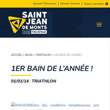
Devenir Partenaire
Devenir licencié
Espace membres
ACCUEIL
>
BLOG
>
TRIATHLON
>
1ER BAIN DE L’ANNÉE !
1ER BAIN DE L’ANNÉE !
01/01/14
TRIATHLON
|
Dans des conditions tempétueuses, une